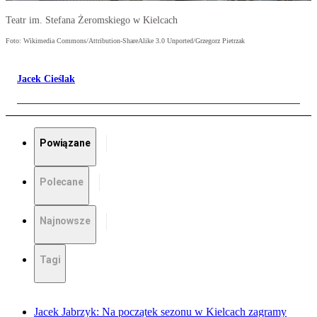
Teatr im. Stefana Żeromskiego w Kielcach
Foto: Wikimedia Commons/Attribution-ShareAlike 3.0 Unported/Grzegorz Pietrzak
Jacek Cieślak
Powiązane
Polecane
Najnowsze
Tagi
Jacek Jabrzyk: Na początek sezonu w Kielcach zagramy