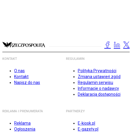
KONTAKT
REGULAMIN
O nas
Polityka Prywatności
Kontakt
Zmiana ustawień zgód
Napisz do nas
Regulamin serwisu
Informacje o nadawcy
Deklaracja dostępności
REKLAMA I PRENUMERATA
PARTNERZY
Reklama
E-kiosk.pl
Ogłoszenia
E-gazety.pl