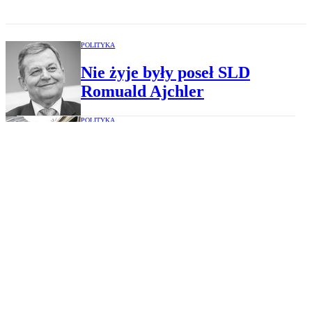
POLITYKA
Nie żyje były poseł SLD
Romuald Ajchler
POLITYKA
Kancelaria Sejmu zadbała o to,
by posłom siedziało się
wygodniej. Będzie oparcie na
nogi