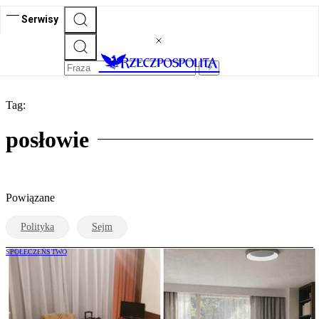
Serwisy
Tag:
posłowie
Powiązane
Polityka
Sejm
SPOŁECZEŃSTWO
Sejm wyda 1,3 mln zł na pokoje posłów.
Wiemy, jak będą wyglądać. „To
pudrowanie trupa”