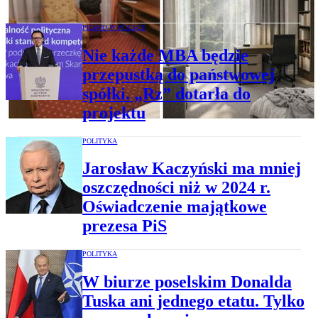
PRAWO W POLSCE
Nie każde MBA będzie
przepustką do państwowej
spółki. „Rz” dotarła do
projektu
POLITYKA
Jarosław Kaczyński ma mniej
oszczędności niż w 2024 r.
Oświadczenie majątkowe
prezesa PiS
POLITYKA
W biurze poselskim Donalda
Tuska ani jednego etatu. Tylko