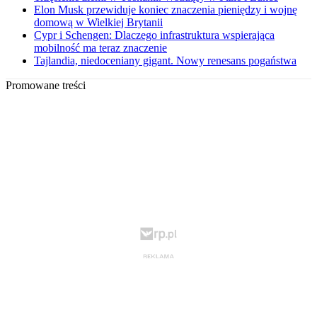
Elon Musk przewiduje koniec znaczenia pieniędzy i wojnę
domową w Wielkiej Brytanii
Cypr i Schengen: Dlaczego infrastruktura wspierająca
mobilność ma teraz znaczenie
Tajlandia, niedoceniany gigant. Nowy renesans pogaństwa
Promowane treści