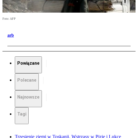
Foto: AFP
arb
Powiązane
Polecane
Najnowsze
Tagi
Trzęsienie ziemi w Toskanii. Wstrząsy w Pizie i Lukce