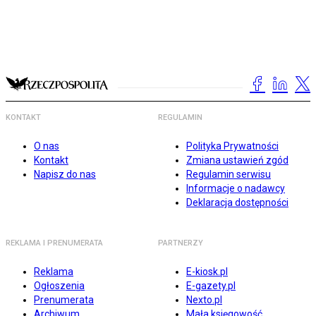
KONTAKT
REGULAMIN
O nas
Polityka Prywatności
Kontakt
Zmiana ustawień zgód
Napisz do nas
Regulamin serwisu
Informacje o nadawcy
Deklaracja dostępności
REKLAMA I PRENUMERATA
PARTNERZY
Reklama
E-kiosk.pl
Ogłoszenia
E-gazety.pl
Prenumerata
Nexto.pl
Archiwum
Mała księgowość