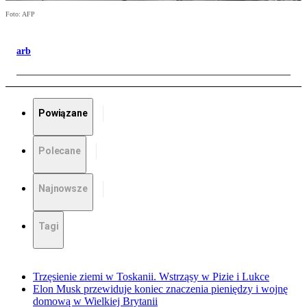
Foto: AFP
arb
Powiązane
Polecane
Najnowsze
Tagi
Trzęsienie ziemi w Toskanii. Wstrząsy w Pizie i Lukce
Elon Musk przewiduje koniec znaczenia pieniędzy i wojnę
domową w Wielkiej Brytanii