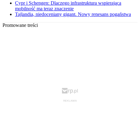
Cypr i Schengen: Dlaczego infrastruktura wspierająca
mobilność ma teraz znaczenie
Tajlandia, niedoceniany gigant. Nowy renesans pogaństwa
Promowane treści