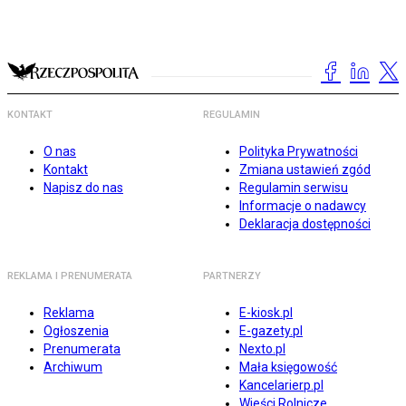
KONTAKT
REGULAMIN
O nas
Polityka Prywatności
Kontakt
Zmiana ustawień zgód
Napisz do nas
Regulamin serwisu
Informacje o nadawcy
Deklaracja dostępności
REKLAMA I PRENUMERATA
PARTNERZY
Reklama
E-kiosk.pl
Ogłoszenia
E-gazety.pl
Prenumerata
Nexto.pl
Archiwum
Mała księgowość
Kancelarierp.pl
Wieści Rolnicze