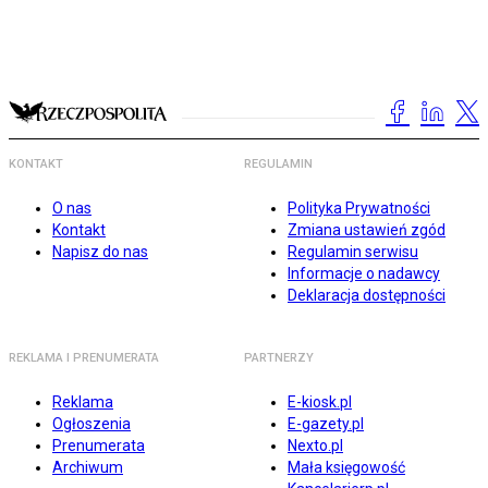
KONTAKT
REGULAMIN
O nas
Polityka Prywatności
Kontakt
Zmiana ustawień zgód
Napisz do nas
Regulamin serwisu
Informacje o nadawcy
Deklaracja dostępności
REKLAMA I PRENUMERATA
PARTNERZY
Reklama
E-kiosk.pl
Ogłoszenia
E-gazety.pl
Prenumerata
Nexto.pl
Archiwum
Mała księgowość