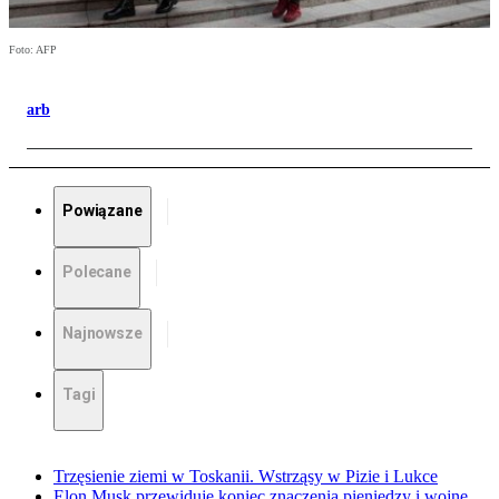
Foto: AFP
arb
Powiązane
Polecane
Najnowsze
Tagi
Trzęsienie ziemi w Toskanii. Wstrząsy w Pizie i Lukce
Elon Musk przewiduje koniec znaczenia pieniędzy i wojnę