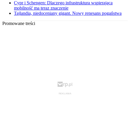
Cypr i Schengen: Dlaczego infrastruktura wspierająca
mobilność ma teraz znaczenie
Tajlandia, niedoceniany gigant. Nowy renesans pogaństwa
Promowane treści