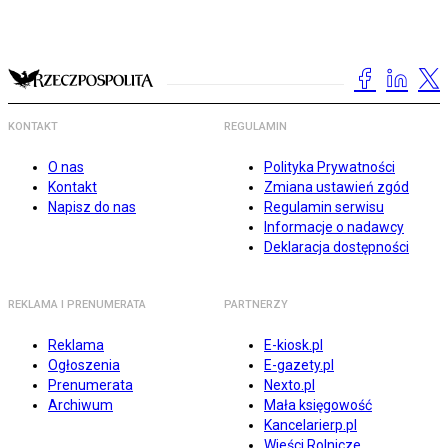
KONTAKT
REGULAMIN
O nas
Polityka Prywatności
Kontakt
Zmiana ustawień zgód
Napisz do nas
Regulamin serwisu
Informacje o nadawcy
Deklaracja dostępności
REKLAMA I PRENUMERATA
PARTNERZY
Reklama
E-kiosk.pl
Ogłoszenia
E-gazety.pl
Prenumerata
Nexto.pl
Archiwum
Mała księgowość
Kancelarierp.pl
Wieści Rolnicze