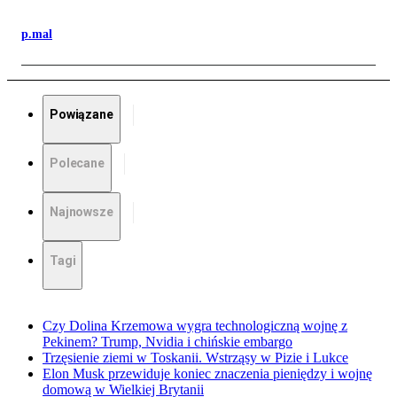
p.mal
Powiązane
Polecane
Najnowsze
Tagi
Czy Dolina Krzemowa wygra technologiczną wojnę z
Pekinem? Trump, Nvidia i chińskie embargo
Trzęsienie ziemi w Toskanii. Wstrząsy w Pizie i Lukce
Elon Musk przewiduje koniec znaczenia pieniędzy i wojnę
domową w Wielkiej Brytanii