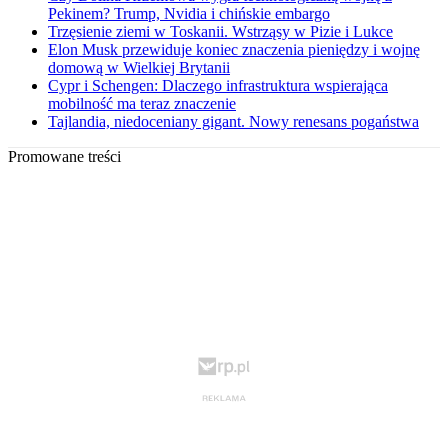
Pekinem? Trump, Nvidia i chińskie embargo
Trzęsienie ziemi w Toskanii. Wstrząsy w Pizie i Lukce
Elon Musk przewiduje koniec znaczenia pieniędzy i wojnę
domową w Wielkiej Brytanii
Cypr i Schengen: Dlaczego infrastruktura wspierająca
mobilność ma teraz znaczenie
Tajlandia, niedoceniany gigant. Nowy renesans pogaństwa
Promowane treści