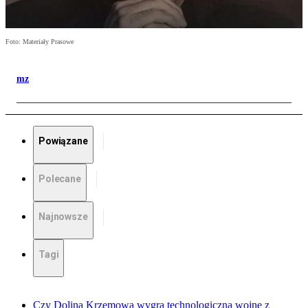
Foto: Materiały Prasowe
mz
Powiązane
Polecane
Najnowsze
Tagi
Czy Dolina Krzemowa wygra technologiczną wojnę z