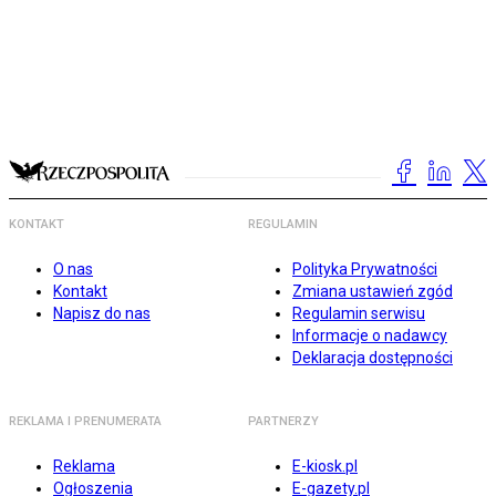
KONTAKT
REGULAMIN
O nas
Polityka Prywatności
Kontakt
Zmiana ustawień zgód
Napisz do nas
Regulamin serwisu
Informacje o nadawcy
Deklaracja dostępności
REKLAMA I PRENUMERATA
PARTNERZY
Reklama
E-kiosk.pl
Ogłoszenia
E-gazety.pl