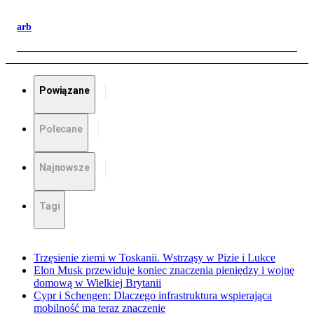
arb
Powiązane
Polecane
Najnowsze
Tagi
Trzęsienie ziemi w Toskanii. Wstrząsy w Pizie i Lukce
Elon Musk przewiduje koniec znaczenia pieniędzy i wojnę
domową w Wielkiej Brytanii
Cypr i Schengen: Dlaczego infrastruktura wspierająca
mobilność ma teraz znaczenie