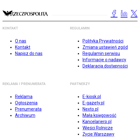
KONTAKT
REGULAMIN
O nas
Polityka Prywatności
Kontakt
Zmiana ustawień zgód
Napisz do nas
Regulamin serwisu
Informacje o nadawcy
Deklaracja dostępności
REKLAMA I PRENUMERATA
PARTNERZY
Reklama
E-kiosk.pl
Ogłoszenia
E-gazety.pl
Prenumerata
Nexto.pl
Archiwum
Mała księgowość
Kancelarierp.pl
Wieści Rolnicze
Życie Warszawy