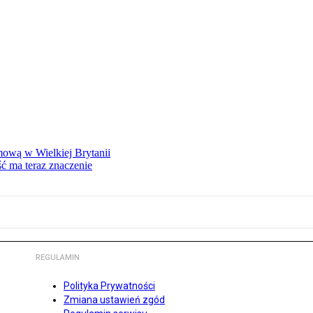
mową w Wielkiej Brytanii
ść ma teraz znaczenie
REGULAMIN
Polityka Prywatności
Zmiana ustawień zgód