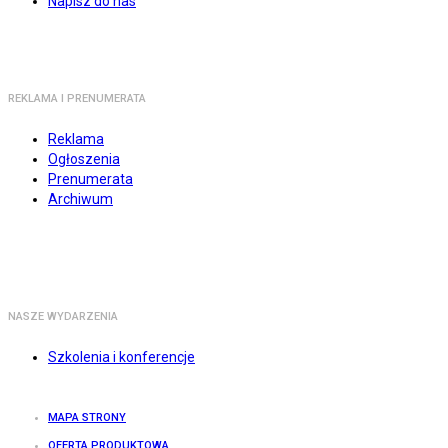
Napisz do nas
REKLAMA I PRENUMERATA
Reklama
Ogłoszenia
Prenumerata
Archiwum
NASZE WYDARZENIA
Szkolenia i konferencje
MAPA STRONY
OFERTA PRODUKTOWA