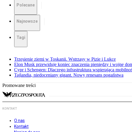
Polecane
Najnowsze
Tagi
Trzęsienie ziemi w Toskanii. Wstrząsy w Pizie i Lukce
Elon Musk przewiduje koniec znaczenia pieniędzy i wojnę do
Cypr i Schengen: Dlaczego infrastruktura wspierająca mobilno
Tajlandia, niedoceniany gigant. Nowy renesans pogaństwa
Promowane treści
KONTAKT
O nas
Kontakt