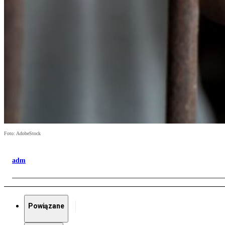
Foto: AdobeStock
adm
Powiązane