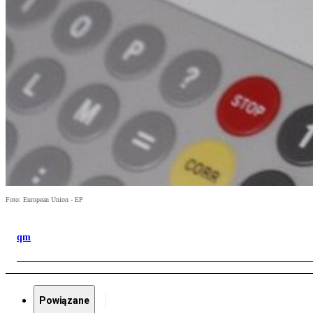
Foto: European Union - EP
qm
Powiązane