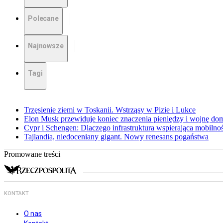
Polecane
Najnowsze
Tagi
Trzęsienie ziemi w Toskanii. Wstrząsy w Pizie i Lukce
Elon Musk przewiduje koniec znaczenia pieniędzy i wojnę do
Cypr i Schengen: Dlaczego infrastruktura wspierająca mobilno
Tajlandia, niedoceniany gigant. Nowy renesans pogaństwa
Promowane treści
KONTAKT
O nas