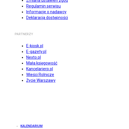
Zmiana ustawień zgód
Regulamin serwisu
Informacje o nadawcy
Deklaracja dostępności
PARTNERZY
E-kiosk.pl
E-gazety.pl
Nexto.pl
Mała księgowość
Kancelarierp.pl
Wieści Rolnicze
Życie Warszawy
KALENDARIUM