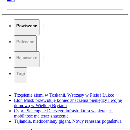
Powiązane
Polecane
Najnowsze
Tagi
Trzęsienie ziemi w Toskanii. Wstrząsy w Pizie i Lukce
Elon Musk przewiduje koniec znaczenia pieniędzy i wojnę
domową w Wielkiej Brytanii
Cypr i Schengen: Dlaczego infrastruktura wspierająca
mobilność ma teraz znaczenie
Tajlandia, niedoceniany gigant. Nowy renesans pogaństwa