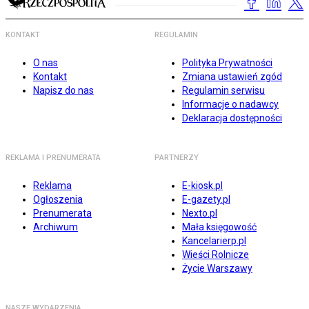
KONTAKT
REGULAMIN
O nas
Polityka Prywatności
Kontakt
Zmiana ustawień zgód
Napisz do nas
Regulamin serwisu
Informacje o nadawcy
Deklaracja dostępności
REKLAMA I PRENUMERATA
PARTNERZY
Reklama
E-kiosk.pl
Ogłoszenia
E-gazety.pl
Prenumerata
Nexto.pl
Archiwum
Mała księgowość
Kancelarierp.pl
Wieści Rolnicze
Życie Warszawy
NASZE WYDARZENIA