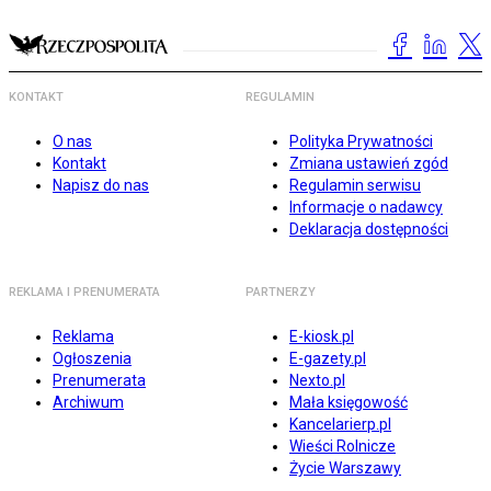
KONTAKT
REGULAMIN
O nas
Polityka Prywatności
Kontakt
Zmiana ustawień zgód
Napisz do nas
Regulamin serwisu
Informacje o nadawcy
Deklaracja dostępności
REKLAMA I PRENUMERATA
PARTNERZY
Reklama
E-kiosk.pl
Ogłoszenia
E-gazety.pl
Prenumerata
Nexto.pl
Archiwum
Mała księgowość
Kancelarierp.pl
Wieści Rolnicze
Życie Warszawy