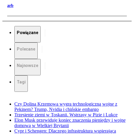
arb
Powiązane
Polecane
Najnowsze
Tagi
Czy Dolina Krzemowa wygra technologiczną wojnę z
Pekinem? Trump, Nvidia i chińskie embargo
Trzęsienie ziemi w Toskanii. Wstrząsy w Pizie i Lukce
Elon Musk przewiduje koniec znaczenia pieniędzy i wojnę
domową w Wielkiej Brytanii
Cypr i Schengen: Dlaczego infrastruktura wspierająca