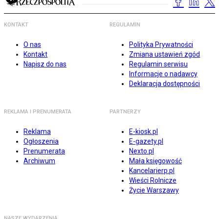
KONTAKT
REGULAMIN
O nas
Polityka Prywatności
Kontakt
Zmiana ustawień zgód
Napisz do nas
Regulamin serwisu
Informacje o nadawcy
Deklaracja dostępności
REKLAMA I PRENUMERATA
PARTNERZY
Reklama
E-kiosk.pl
Ogłoszenia
E-gazety.pl
Prenumerata
Nexto.pl
Archiwum
Mała księgowość
Kancelarierp.pl
Wieści Rolnicze
Życie Warszawy
NASZE WYDARZENIA