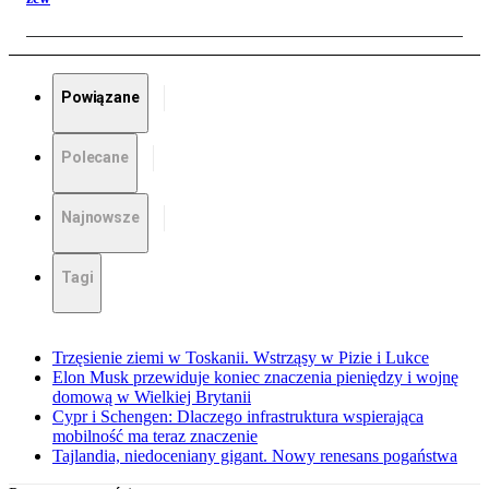
Powiązane
Polecane
Najnowsze
Tagi
Trzęsienie ziemi w Toskanii. Wstrząsy w Pizie i Lukce
Elon Musk przewiduje koniec znaczenia pieniędzy i wojnę
domową w Wielkiej Brytanii
Cypr i Schengen: Dlaczego infrastruktura wspierająca
mobilność ma teraz znaczenie
Tajlandia, niedoceniany gigant. Nowy renesans pogaństwa