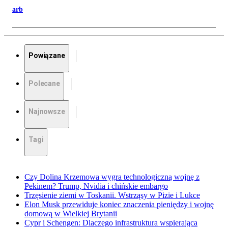
arb
Powiązane
Polecane
Najnowsze
Tagi
Czy Dolina Krzemowa wygra technologiczną wojnę z
Pekinem? Trump, Nvidia i chińskie embargo
Trzęsienie ziemi w Toskanii. Wstrząsy w Pizie i Lukce
Elon Musk przewiduje koniec znaczenia pieniędzy i wojnę
domową w Wielkiej Brytanii
Cypr i Schengen: Dlaczego infrastruktura wspierająca