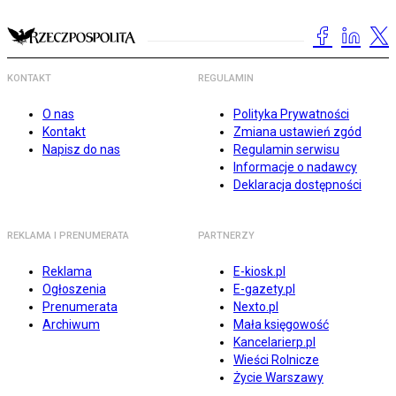
KONTAKT
REGULAMIN
O nas
Polityka Prywatności
Kontakt
Zmiana ustawień zgód
Napisz do nas
Regulamin serwisu
Informacje o nadawcy
Deklaracja dostępności
REKLAMA I PRENUMERATA
PARTNERZY
Reklama
E-kiosk.pl
Ogłoszenia
E-gazety.pl
Prenumerata
Nexto.pl
Archiwum
Mała księgowość
Kancelarierp.pl
Wieści Rolnicze
Życie Warszawy