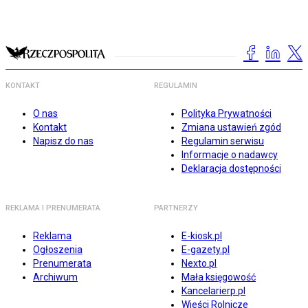
KONTAKT
REGULAMIN
O nas
Polityka Prywatności
Kontakt
Zmiana ustawień zgód
Napisz do nas
Regulamin serwisu
Informacje o nadawcy
Deklaracja dostępności
REKLAMA I PRENUMERATA
PARTNERZY
Reklama
E-kiosk.pl
Ogłoszenia
E-gazety.pl
Prenumerata
Nexto.pl
Archiwum
Mała księgowość
Kancelarierp.pl
Wieści Rolnicze