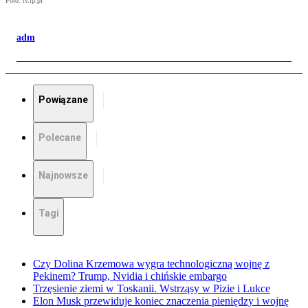
Foto: tv.rp.pl
adm
Powiązane
Polecane
Najnowsze
Tagi
Czy Dolina Krzemowa wygra technologiczną wojnę z
Pekinem? Trump, Nvidia i chińskie embargo
Trzęsienie ziemi w Toskanii. Wstrząsy w Pizie i Lukce
Elon Musk przewiduje koniec znaczenia pieniędzy i wojnę