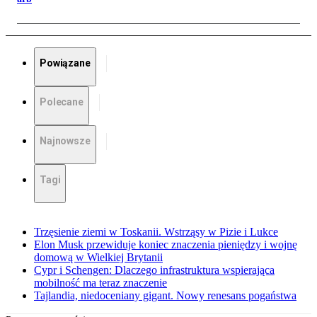
Powiązane
Polecane
Najnowsze
Tagi
Trzęsienie ziemi w Toskanii. Wstrząsy w Pizie i Lukce
Elon Musk przewiduje koniec znaczenia pieniędzy i wojnę
domową w Wielkiej Brytanii
Cypr i Schengen: Dlaczego infrastruktura wspierająca
mobilność ma teraz znaczenie
Tajlandia, niedoceniany gigant. Nowy renesans pogaństwa