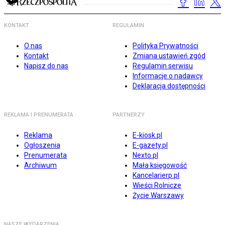
KONTAKT
REGULAMIN
O nas
Polityka Prywatności
Kontakt
Zmiana ustawień zgód
Napisz do nas
Regulamin serwisu
Informacje o nadawcy
Deklaracja dostępności
REKLAMA I PRENUMERATA
PARTNERZY
Reklama
E-kiosk.pl
Ogłoszenia
E-gazety.pl
Prenumerata
Nexto.pl
Archiwum
Mała księgowość
Kancelarierp.pl
Wieści Rolnicze
Życie Warszawy
NASZE WYDARZENIA