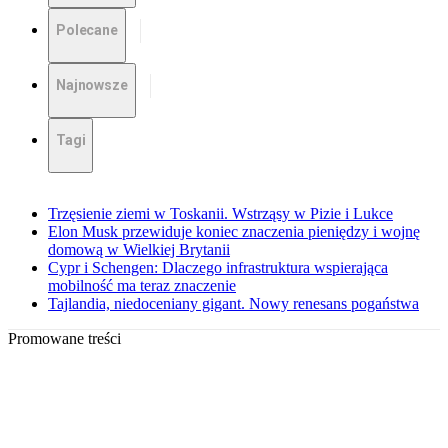
Polecane
Najnowsze
Tagi
Trzęsienie ziemi w Toskanii. Wstrząsy w Pizie i Lukce
Elon Musk przewiduje koniec znaczenia pieniędzy i wojnę
domową w Wielkiej Brytanii
Cypr i Schengen: Dlaczego infrastruktura wspierająca
mobilność ma teraz znaczenie
Tajlandia, niedoceniany gigant. Nowy renesans pogaństwa
Promowane treści