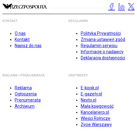
KONTAKT
REGULAMIN
O nas
Polityka Prywatności
Kontakt
Zmiana ustawień zgód
Napisz do nas
Regulamin serwisu
Informacje o nadawcy
Deklaracja dostępności
REKLAMA I PRENUMERATA
PARTNERZY
Reklama
E-kiosk.pl
Ogłoszenia
E-gazety.pl
Prenumerata
Nexto.pl
Archiwum
Mała księgowość
Kancelarierp.pl
Wieści Rolnicze
Życie Warszawy