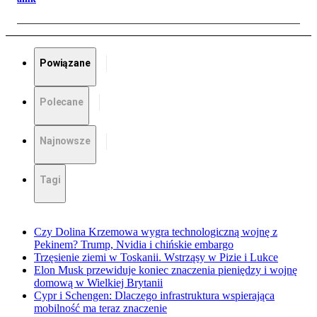
Powiązane
Polecane
Najnowsze
Tagi
Czy Dolina Krzemowa wygra technologiczną wojnę z
Pekinem? Trump, Nvidia i chińskie embargo
Trzęsienie ziemi w Toskanii. Wstrząsy w Pizie i Lukce
Elon Musk przewiduje koniec znaczenia pieniędzy i wojnę
domową w Wielkiej Brytanii
Cypr i Schengen: Dlaczego infrastruktura wspierająca
mobilność ma teraz znaczenie