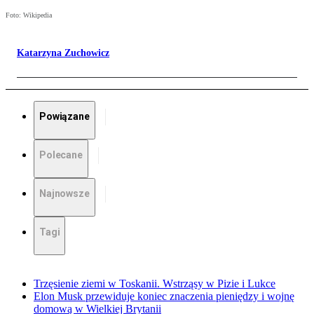
Foto: Wikipedia
Katarzyna Zuchowicz
Powiązane
Polecane
Najnowsze
Tagi
Trzęsienie ziemi w Toskanii. Wstrząsy w Pizie i Lukce
Elon Musk przewiduje koniec znaczenia pieniędzy i wojnę
domową w Wielkiej Brytanii