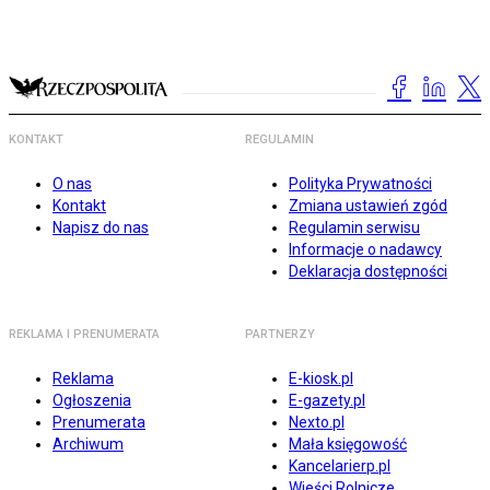
KONTAKT
REGULAMIN
O nas
Polityka Prywatności
Kontakt
Zmiana ustawień zgód
Napisz do nas
Regulamin serwisu
Informacje o nadawcy
Deklaracja dostępności
REKLAMA I PRENUMERATA
PARTNERZY
Reklama
E-kiosk.pl
Ogłoszenia
E-gazety.pl
Prenumerata
Nexto.pl
Archiwum
Mała księgowość
Kancelarierp.pl
Wieści Rolnicze