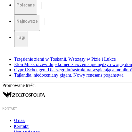
Polecane
Najnowsze
Tagi
Trzęsienie ziemi w Toskanii. Wstrząsy w Pizie i Lukce
Elon Musk przewiduje koniec znaczenia pieniędzy i wojnę do
Cypr i Schengen: Dlaczego infrastruktura wspierająca mobilno
Tajlandia, niedoceniany gigant. Nowy renesans pogaństwa
Promowane treści
KONTAKT
O nas
Kontakt