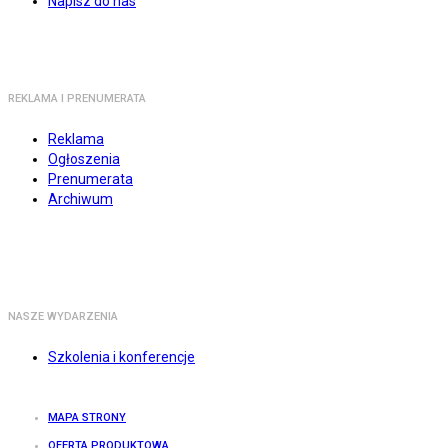
Napisz do nas
REKLAMA I PRENUMERATA
Reklama
Ogłoszenia
Prenumerata
Archiwum
NASZE WYDARZENIA
Szkolenia i konferencje
MAPA STRONY
OFERTA PRODUKTOWA