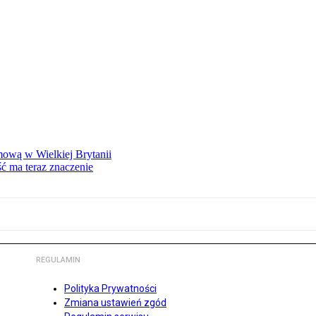
mową w Wielkiej Brytanii
ść ma teraz znaczenie
REGULAMIN
Polityka Prywatności
Zmiana ustawień zgód