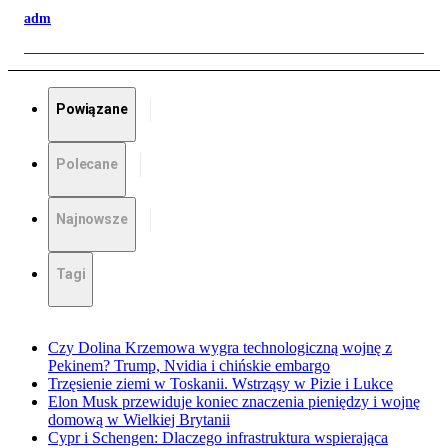
adm
Powiązane
Polecane
Najnowsze
Tagi
Czy Dolina Krzemowa wygra technologiczną wojnę z
Pekinem? Trump, Nvidia i chińskie embargo
Trzęsienie ziemi w Toskanii. Wstrząsy w Pizie i Lukce
Elon Musk przewiduje koniec znaczenia pieniędzy i wojnę
domową w Wielkiej Brytanii
Cypr i Schengen: Dlaczego infrastruktura wspierająca