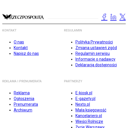
KONTAKT
REGULAMIN
O nas
Polityka Prywatności
Kontakt
Zmiana ustawień zgód
Napisz do nas
Regulamin serwisu
Informacje o nadawcy
Deklaracja dostępności
REKLAMA I PRENUMERATA
PARTNERZY
Reklama
E-kiosk.pl
Ogłoszenia
E-gazety.pl
Prenumerata
Nexto.pl
Archiwum
Mała księgowość
Kancelarierp.pl
Wieści Rolnicze
Życie Warszawy