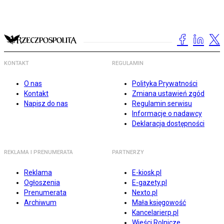
KONTAKT
REGULAMIN
O nas
Polityka Prywatności
Kontakt
Zmiana ustawień zgód
Napisz do nas
Regulamin serwisu
Informacje o nadawcy
Deklaracja dostępności
REKLAMA I PRENUMERATA
PARTNERZY
Reklama
E-kiosk.pl
Ogłoszenia
E-gazety.pl
Prenumerata
Nexto.pl
Archiwum
Mała księgowość
Kancelarierp.pl
Wieści Rolnicze