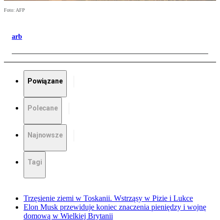
Foto: AFP
arb
Powiązane
Polecane
Najnowsze
Tagi
Trzęsienie ziemi w Toskanii. Wstrząsy w Pizie i Lukce
Elon Musk przewiduje koniec znaczenia pieniędzy i wojnę
domową w Wielkiej Brytanii