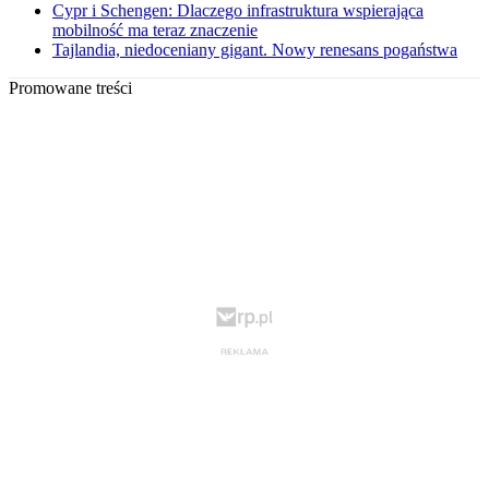
Cypr i Schengen: Dlaczego infrastruktura wspierająca
mobilność ma teraz znaczenie
Tajlandia, niedoceniany gigant. Nowy renesans pogaństwa
Promowane treści