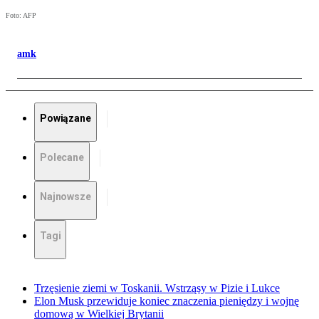
Foto: AFP
amk
Powiązane
Polecane
Najnowsze
Tagi
Trzęsienie ziemi w Toskanii. Wstrząsy w Pizie i Lukce
Elon Musk przewiduje koniec znaczenia pieniędzy i wojnę
domową w Wielkiej Brytanii