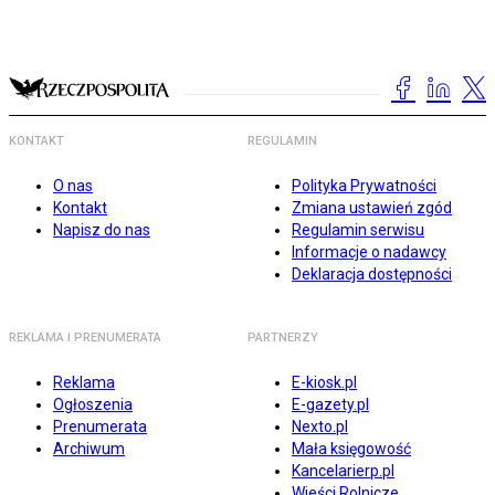
KONTAKT
REGULAMIN
O nas
Polityka Prywatności
Kontakt
Zmiana ustawień zgód
Napisz do nas
Regulamin serwisu
Informacje o nadawcy
Deklaracja dostępności
REKLAMA I PRENUMERATA
PARTNERZY
Reklama
E-kiosk.pl
Ogłoszenia
E-gazety.pl
Prenumerata
Nexto.pl
Archiwum
Mała księgowość
Kancelarierp.pl
Wieści Rolnicze