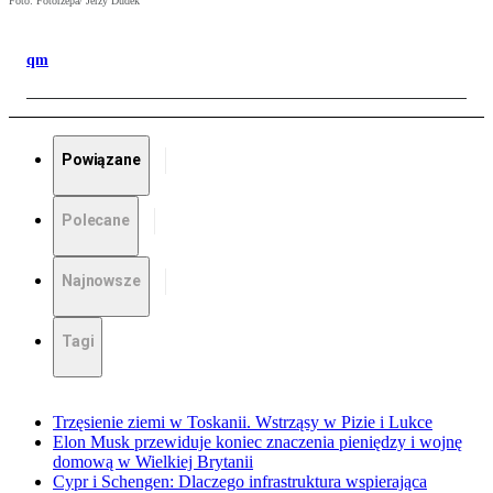
Foto: Fotorzepa/ Jerzy Dudek
qm
Powiązane
Polecane
Najnowsze
Tagi
Trzęsienie ziemi w Toskanii. Wstrząsy w Pizie i Lukce
Elon Musk przewiduje koniec znaczenia pieniędzy i wojnę
domową w Wielkiej Brytanii
Cypr i Schengen: Dlaczego infrastruktura wspierająca