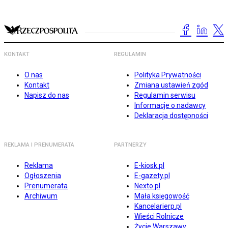
KONTAKT
REGULAMIN
O nas
Polityka Prywatności
Kontakt
Zmiana ustawień zgód
Napisz do nas
Regulamin serwisu
Informacje o nadawcy
Deklaracja dostępności
REKLAMA I PRENUMERATA
PARTNERZY
Reklama
E-kiosk.pl
Ogłoszenia
E-gazety.pl
Prenumerata
Nexto.pl
Archiwum
Mała księgowość
Kancelarierp.pl
Wieści Rolnicze
Życie Warszawy