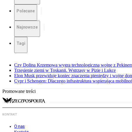
Polecane
Najnowsze
Tagi
Czy Dolina Krzemowa wygra technologiczną wojnę z Pekinem?
Trzęsienie ziemi w Toskanii. Wstrząsy w Pizie i Lukce
Elon Musk przewiduje koniec znaczenia pieniędzy i wojnę do
Cypr i Schengen: Dlaczego infrastruktura wspierająca mobilno
Promowane treści
KONTAKT
O nas