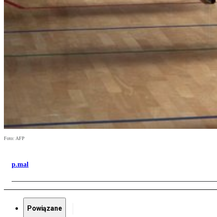
Foto: AFP
p.mal
Powiązane