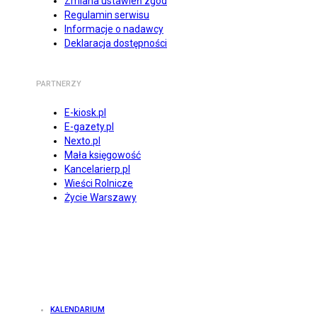
Zmiana ustawień zgód
Regulamin serwisu
Informacje o nadawcy
Deklaracja dostępności
PARTNERZY
E-kiosk.pl
E-gazety.pl
Nexto.pl
Mała księgowość
Kancelarierp.pl
Wieści Rolnicze
Życie Warszawy
KALENDARIUM