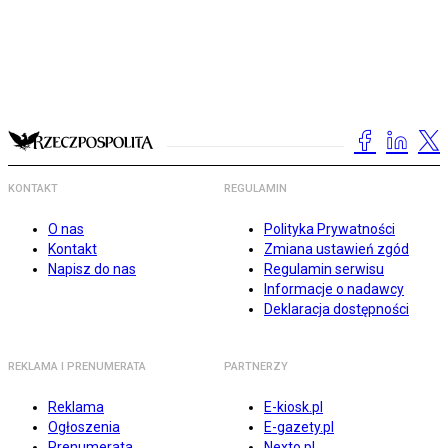
KONTAKT
REGULAMIN
O nas
Polityka Prywatności
Kontakt
Zmiana ustawień zgód
Napisz do nas
Regulamin serwisu
Informacje o nadawcy
Deklaracja dostępności
REKLAMA I PRENUMERATA
PARTNERZY
Reklama
E-kiosk.pl
Ogłoszenia
E-gazety.pl
Prenumerata
Nexto.pl