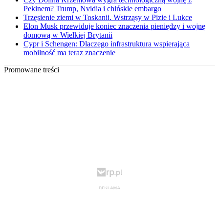
Pekinem? Trump, Nvidia i chińskie embargo
Trzęsienie ziemi w Toskanii. Wstrząsy w Pizie i Lukce
Elon Musk przewiduje koniec znaczenia pieniędzy i wojnę
domową w Wielkiej Brytanii
Cypr i Schengen: Dlaczego infrastruktura wspierająca
mobilność ma teraz znaczenie
Promowane treści