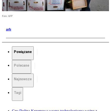
Foto: AFP
arb
Powiązane
Polecane
Najnowsze
Tagi
Czy Dolina Krzemowa wygra technologiczną wojnę z