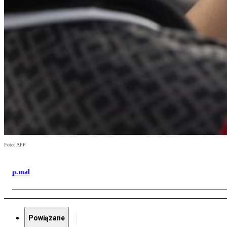
Foto: AFP
p.mal
Powiązane