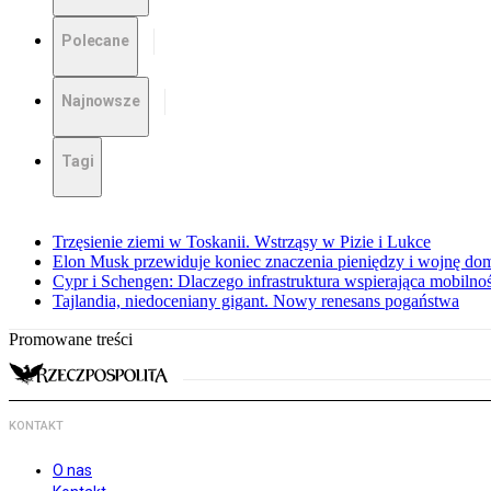
Polecane
Najnowsze
Tagi
Trzęsienie ziemi w Toskanii. Wstrząsy w Pizie i Lukce
Elon Musk przewiduje koniec znaczenia pieniędzy i wojnę do
Cypr i Schengen: Dlaczego infrastruktura wspierająca mobilno
Tajlandia, niedoceniany gigant. Nowy renesans pogaństwa
Promowane treści
KONTAKT
O nas