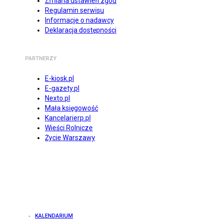
Zmiana ustawień zgód
Regulamin serwisu
Informacje o nadawcy
Deklaracja dostępności
PARTNERZY
E-kiosk.pl
E-gazety.pl
Nexto.pl
Mała księgowość
Kancelarierp.pl
Wieści Rolnicze
Życie Warszawy
KALENDARIUM