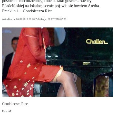
posłuchać niecodziennego duetu. Jako goście Orkiestry
Filadelfijskiej na lokalnej scenie pojawią się bowiem Aretha
Franklin i… Condoleezza Rice.
Aktualizacja:
06.07.2010 08:20
Publikacja:
06.07.2010 02:38
Condoleezza Rice
Foto: AP