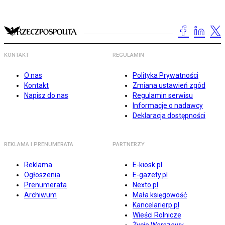
KONTAKT
REGULAMIN
O nas
Polityka Prywatności
Kontakt
Zmiana ustawień zgód
Napisz do nas
Regulamin serwisu
Informacje o nadawcy
Deklaracja dostępności
REKLAMA I PRENUMERATA
PARTNERZY
Reklama
E-kiosk.pl
Ogłoszenia
E-gazety.pl
Prenumerata
Nexto.pl
Archiwum
Mała księgowość
Kancelarierp.pl
Wieści Rolnicze