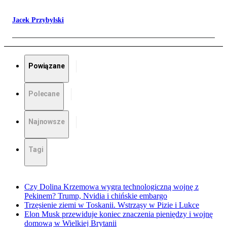
Jacek Przybylski
Powiązane
Polecane
Najnowsze
Tagi
Czy Dolina Krzemowa wygra technologiczną wojnę z
Pekinem? Trump, Nvidia i chińskie embargo
Trzęsienie ziemi w Toskanii. Wstrząsy w Pizie i Lukce
Elon Musk przewiduje koniec znaczenia pieniędzy i wojnę
domową w Wielkiej Brytanii