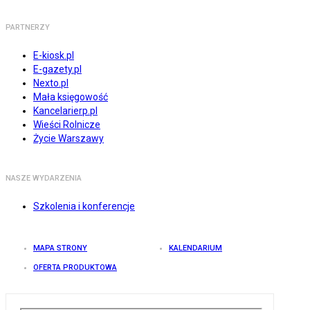
PARTNERZY
E-kiosk.pl
E-gazety.pl
Nexto.pl
Mała księgowość
Kancelarierp.pl
Wieści Rolnicze
Życie Warszawy
NASZE WYDARZENIA
Szkolenia i konferencje
MAPA STRONY
KALENDARIUM
OFERTA PRODUKTOWA