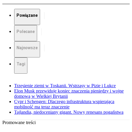
Powiązane
Polecane
Najnowsze
Tagi
Trzęsienie ziemi w Toskanii. Wstrząsy w Pizie i Lukce
Elon Musk przewiduje koniec znaczenia pieniędzy i wojnę
domową w Wielkiej Brytanii
Cypr i Schengen: Dlaczego infrastruktura wspierająca
mobilność ma teraz znaczenie
Tajlandia, niedoceniany gigant. Nowy renesans pogaństwa
Promowane treści