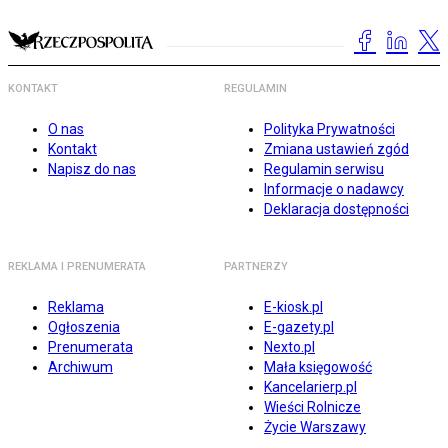
KONTAKT
REGULAMIN
O nas
Polityka Prywatności
Kontakt
Zmiana ustawień zgód
Napisz do nas
Regulamin serwisu
Informacje o nadawcy
Deklaracja dostępności
REKLAMA I PRENUMERATA
PARTNERZY
Reklama
E-kiosk.pl
Ogłoszenia
E-gazety.pl
Prenumerata
Nexto.pl
Archiwum
Mała księgowość
Kancelarierp.pl
Wieści Rolnicze
Życie Warszawy