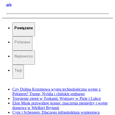
arb
Powiązane
Polecane
Najnowsze
Tagi
Czy Dolina Krzemowa wygra technologiczną wojnę z
Pekinem? Trump, Nvidia i chińskie embargo
Trzęsienie ziemi w Toskanii. Wstrząsy w Pizie i Lukce
Elon Musk przewiduje koniec znaczenia pieniędzy i wojnę
domową w Wielkiej Brytanii
Cypr i Schengen: Dlaczego infrastruktura wspierająca