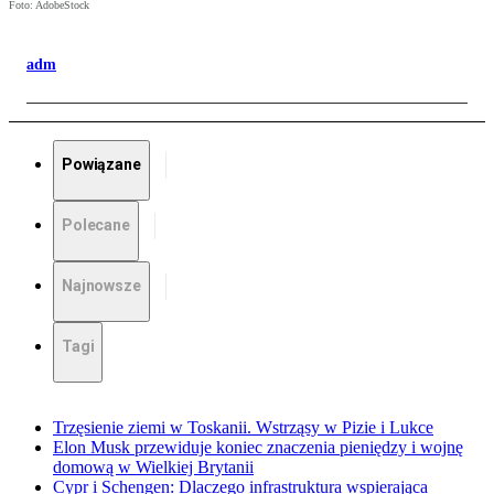
Foto: AdobeStock
adm
Powiązane
Polecane
Najnowsze
Tagi
Trzęsienie ziemi w Toskanii. Wstrząsy w Pizie i Lukce
Elon Musk przewiduje koniec znaczenia pieniędzy i wojnę
domową w Wielkiej Brytanii
Cypr i Schengen: Dlaczego infrastruktura wspierająca