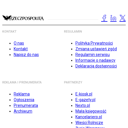
KONTAKT
REGULAMIN
O nas
Polityka Prywatności
Kontakt
Zmiana ustawień zgód
Napisz do nas
Regulamin serwisu
Informacje o nadawcy
Deklaracja dostępności
REKLAMA I PRENUMERATA
PARTNERZY
Reklama
E-kiosk.pl
Ogłoszenia
E-gazety.pl
Prenumerata
Nexto.pl
Archiwum
Mała księgowość
Kancelarierp.pl
Wieści Rolnicze