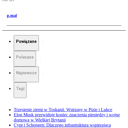
Foto: AFP
p.mal
Powiązane
Polecane
Najnowsze
Tagi
Trzęsienie ziemi w Toskanii. Wstrząsy w Pizie i Lukce
Elon Musk przewiduje koniec znaczenia pieniędzy i wojnę
domową w Wielkiej Brytanii
Cypr i Schengen: Dlaczego infrastruktura wspierająca