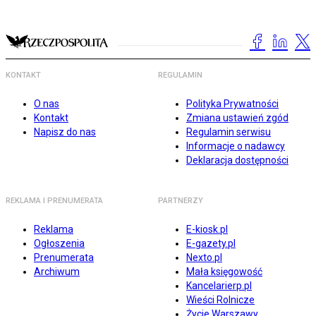
KONTAKT
REGULAMIN
O nas
Polityka Prywatności
Kontakt
Zmiana ustawień zgód
Napisz do nas
Regulamin serwisu
Informacje o nadawcy
Deklaracja dostępności
REKLAMA I PRENUMERATA
PARTNERZY
Reklama
E-kiosk.pl
Ogłoszenia
E-gazety.pl
Prenumerata
Nexto.pl
Archiwum
Mała księgowość
Kancelarierp.pl
Wieści Rolnicze
Życie Warszawy