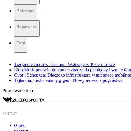
Polecane
Najnowsze
Tagi
Trzęsienie ziemi w Toskanii. Wstrząsy w Pizie i Lukce
Elon Musk przewiduje koniec znaczenia pieniędzy i wojnę do
Cypr i Schengen: Dlaczego infrastruktura wspierająca mobilno
Tajlandia, niedoceniany gigant. Nowy renesans pogaństwa
Promowane treści
KONTAKT
O nas