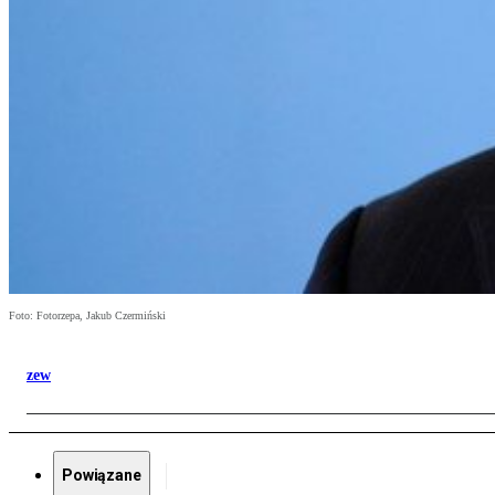
Foto: Fotorzepa, Jakub Czermiński
zew
Powiązane