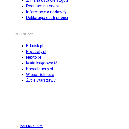
Zmiana ustawień zgód
Regulamin serwisu
Informacje o nadawcy
Deklaracja dostępności
PARTNERZY
E-kiosk.pl
E-gazety.pl
Nexto.pl
Mała księgowość
Kancelarierp.pl
Wieści Rolnicze
Życie Warszawy
KALENDARIUM