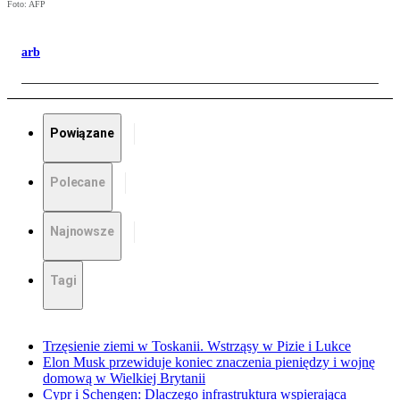
Foto: AFP
arb
Powiązane
Polecane
Najnowsze
Tagi
Trzęsienie ziemi w Toskanii. Wstrząsy w Pizie i Lukce
Elon Musk przewiduje koniec znaczenia pieniędzy i wojnę
domową w Wielkiej Brytanii
Cypr i Schengen: Dlaczego infrastruktura wspierająca