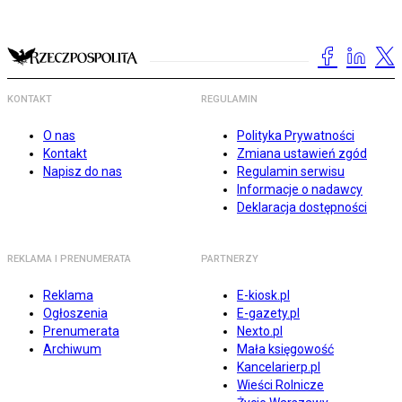
KONTAKT
REGULAMIN
O nas
Polityka Prywatności
Kontakt
Zmiana ustawień zgód
Napisz do nas
Regulamin serwisu
Informacje o nadawcy
Deklaracja dostępności
REKLAMA I PRENUMERATA
PARTNERZY
Reklama
E-kiosk.pl
Ogłoszenia
E-gazety.pl
Prenumerata
Nexto.pl
Archiwum
Mała księgowość
Kancelarierp.pl
Wieści Rolnicze