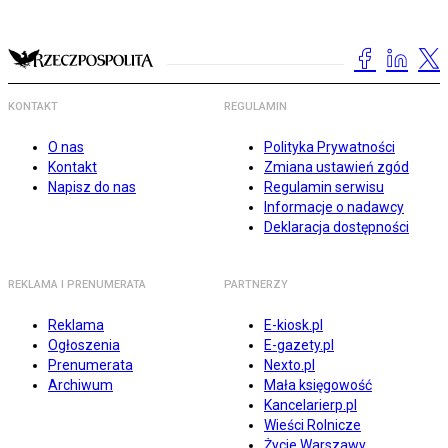
KONTAKT
REGULAMIN
O nas
Polityka Prywatności
Kontakt
Zmiana ustawień zgód
Napisz do nas
Regulamin serwisu
Informacje o nadawcy
Deklaracja dostępności
REKLAMA I PRENUMERATA
PARTNERZY
Reklama
E-kiosk.pl
Ogłoszenia
E-gazety.pl
Prenumerata
Nexto.pl
Archiwum
Mała księgowość
Kancelarierp.pl
Wieści Rolnicze
Życie Warszawy