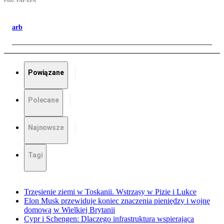
Foto: PAP/EPA
arb
Powiązane
Polecane
Najnowsze
Tagi
Trzęsienie ziemi w Toskanii. Wstrząsy w Pizie i Lukce
Elon Musk przewiduje koniec znaczenia pieniędzy i wojnę
domową w Wielkiej Brytanii
Cypr i Schengen: Dlaczego infrastruktura wspierająca