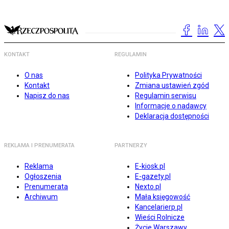
KONTAKT
REGULAMIN
O nas
Polityka Prywatności
Kontakt
Zmiana ustawień zgód
Napisz do nas
Regulamin serwisu
Informacje o nadawcy
Deklaracja dostępności
REKLAMA I PRENUMERATA
PARTNERZY
Reklama
E-kiosk.pl
Ogłoszenia
E-gazety.pl
Prenumerata
Nexto.pl
Archiwum
Mała księgowość
Kancelarierp.pl
Wieści Rolnicze
Życie Warszawy