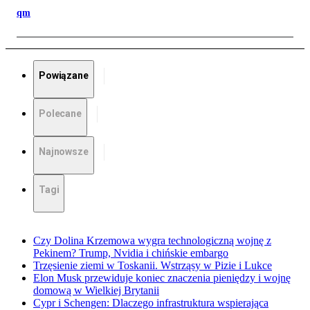
qm
Powiązane
Polecane
Najnowsze
Tagi
Czy Dolina Krzemowa wygra technologiczną wojnę z
Pekinem? Trump, Nvidia i chińskie embargo
Trzęsienie ziemi w Toskanii. Wstrząsy w Pizie i Lukce
Elon Musk przewiduje koniec znaczenia pieniędzy i wojnę
domową w Wielkiej Brytanii
Cypr i Schengen: Dlaczego infrastruktura wspierająca