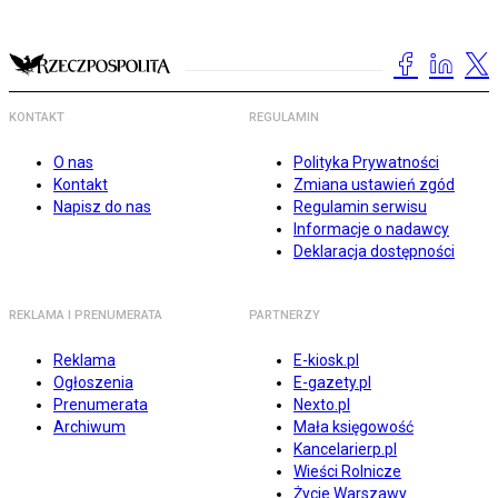
KONTAKT
REGULAMIN
O nas
Polityka Prywatności
Kontakt
Zmiana ustawień zgód
Napisz do nas
Regulamin serwisu
Informacje o nadawcy
Deklaracja dostępności
REKLAMA I PRENUMERATA
PARTNERZY
Reklama
E-kiosk.pl
Ogłoszenia
E-gazety.pl
Prenumerata
Nexto.pl
Archiwum
Mała księgowość
Kancelarierp.pl
Wieści Rolnicze
Życie Warszawy