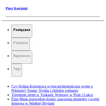
Piotr Kościński
Powiązane
Polecane
Najnowsze
Tagi
Czy Dolina Krzemowa wygra technologiczną wojnę z
Pekinem? Trump, Nvidia i chińskie embargo
Trzęsienie ziemi w Toskanii. Wstrząsy w Pizie i Lukce
Elon Musk przewiduje koniec znaczenia pieniędzy i wojnę
domową w Wielkiej Brytanii