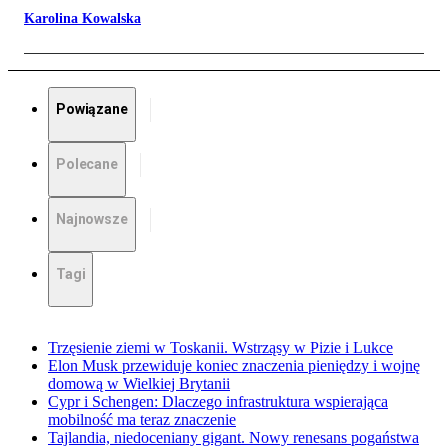
Karolina Kowalska
Powiązane
Polecane
Najnowsze
Tagi
Trzęsienie ziemi w Toskanii. Wstrząsy w Pizie i Lukce
Elon Musk przewiduje koniec znaczenia pieniędzy i wojnę
domową w Wielkiej Brytanii
Cypr i Schengen: Dlaczego infrastruktura wspierająca
mobilność ma teraz znaczenie
Tajlandia, niedoceniany gigant. Nowy renesans pogaństwa