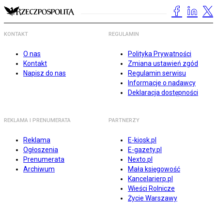
KONTAKT
REGULAMIN
O nas
Polityka Prywatności
Kontakt
Zmiana ustawień zgód
Napisz do nas
Regulamin serwisu
Informacje o nadawcy
Deklaracja dostępności
REKLAMA I PRENUMERATA
PARTNERZY
Reklama
E-kiosk.pl
Ogłoszenia
E-gazety.pl
Prenumerata
Nexto.pl
Archiwum
Mała księgowość
Kancelarierp.pl
Wieści Rolnicze
Życie Warszawy