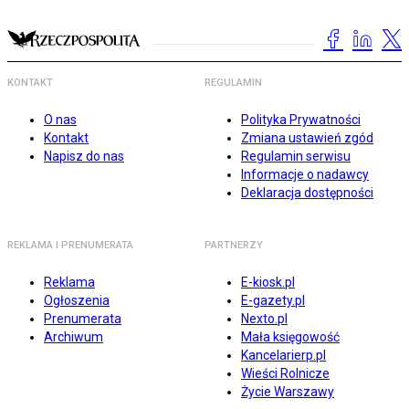
KONTAKT
REGULAMIN
O nas
Polityka Prywatności
Kontakt
Zmiana ustawień zgód
Napisz do nas
Regulamin serwisu
Informacje o nadawcy
Deklaracja dostępności
REKLAMA I PRENUMERATA
PARTNERZY
Reklama
E-kiosk.pl
Ogłoszenia
E-gazety.pl
Prenumerata
Nexto.pl
Archiwum
Mała księgowość
Kancelarierp.pl
Wieści Rolnicze
Życie Warszawy