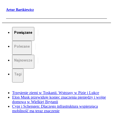
Artur Bartkiewicz
Powiązane
Polecane
Najnowsze
Tagi
Trzęsienie ziemi w Toskanii. Wstrząsy w Pizie i Lukce
Elon Musk przewiduje koniec znaczenia pieniędzy i wojnę
domową w Wielkiej Brytanii
Cypr i Schengen: Dlaczego infrastruktura wspierająca
mobilność ma teraz znaczenie