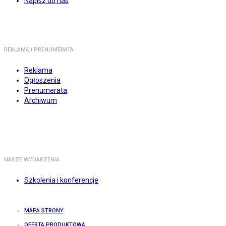
Napisz do nas
REKLAMA I PRENUMERATA
Reklama
Ogłoszenia
Prenumerata
Archiwum
NASZE WYDARZENIA
Szkolenia i konferencje
MAPA STRONY
OFERTA PRODUKTOWA