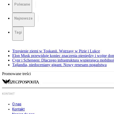
Polecane
Najnowsze
Tagi
Trzęsienie ziemi w Toskanii. Wstrząsy w Pizie i Lukce
Elon Musk przewiduje koniec znaczenia pieniędzy i wojnę do
Cypr i Schengen: Dlaczego infrastruktura wspierająca mobilno
Tajlandia, niedoceniany gigant. Nowy renesans pogaństwa
Promowane treści
KONTAKT
O nas
Kontakt