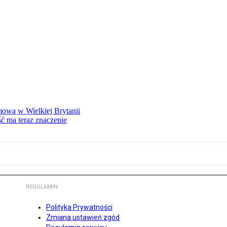
mową w Wielkiej Brytanii
ść ma teraz znaczenie
REGULAMIN
Polityka Prywatności
Zmiana ustawień zgód