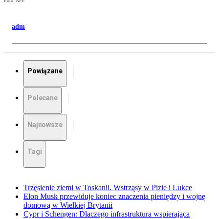
Foto: AFP
adm
Powiązane
Polecane
Najnowsze
Tagi
Trzęsienie ziemi w Toskanii. Wstrząsy w Pizie i Lukce
Elon Musk przewiduje koniec znaczenia pieniędzy i wojnę
domową w Wielkiej Brytanii
Cypr i Schengen: Dlaczego infrastruktura wspierająca