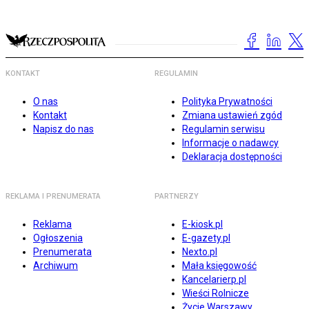
KONTAKT
REGULAMIN
O nas
Polityka Prywatności
Kontakt
Zmiana ustawień zgód
Napisz do nas
Regulamin serwisu
Informacje o nadawcy
Deklaracja dostępności
REKLAMA I PRENUMERATA
PARTNERZY
Reklama
E-kiosk.pl
Ogłoszenia
E-gazety.pl
Prenumerata
Nexto.pl
Archiwum
Mała księgowość
Kancelarierp.pl
Wieści Rolnicze
Życie Warszawy