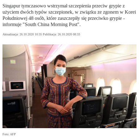
Singapur tymczasowo wstrzymał szczepienia przeciw grypie z
użyciem dwóch typów szczepionek, w związku ze zgonem w Korei
Południowej 48 osób, które zaszczepiły się przeciwko grypie -
informuje "South China Morning Post".
Aktualizacja:
26.10.2020 10:35
Publikacja:
26.10.2020 08:33
Foto: AFP