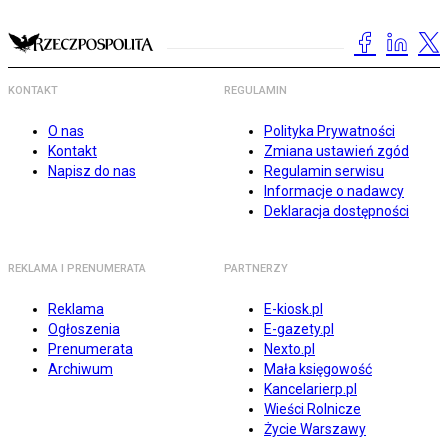
KONTAKT
REGULAMIN
O nas
Polityka Prywatności
Kontakt
Zmiana ustawień zgód
Napisz do nas
Regulamin serwisu
Informacje o nadawcy
Deklaracja dostępności
REKLAMA I PRENUMERATA
PARTNERZY
Reklama
E-kiosk.pl
Ogłoszenia
E-gazety.pl
Prenumerata
Nexto.pl
Archiwum
Mała księgowość
Kancelarierp.pl
Wieści Rolnicze
Życie Warszawy