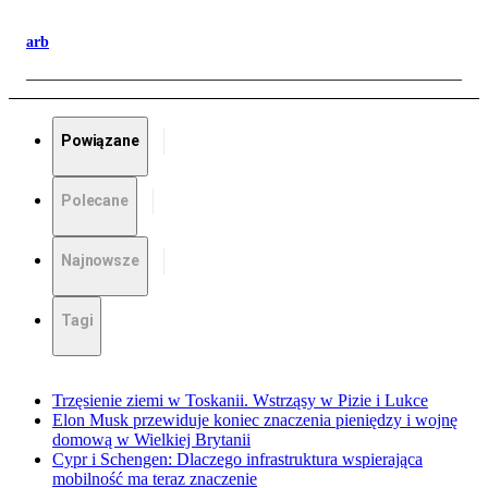
arb
Powiązane
Polecane
Najnowsze
Tagi
Trzęsienie ziemi w Toskanii. Wstrząsy w Pizie i Lukce
Elon Musk przewiduje koniec znaczenia pieniędzy i wojnę
domową w Wielkiej Brytanii
Cypr i Schengen: Dlaczego infrastruktura wspierająca
mobilność ma teraz znaczenie