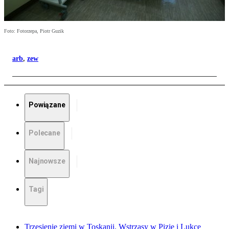
Foto: Fotorzepa, Piotr Guzik
arb
,
zew
Powiązane
Polecane
Najnowsze
Tagi
Trzęsienie ziemi w Toskanii. Wstrząsy w Pizie i Lukce