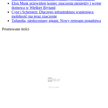
Elon Musk przewiduje koniec znaczenia pieniędzy i wojnę
domową w Wielkiej Brytanii
Cypr i Schengen: Dlaczego infrastruktura wspierająca
mobilność ma teraz znaczenie
Tajlandia, niedoceniany gigant. Nowy renesans pogaństwa
Promowane treści