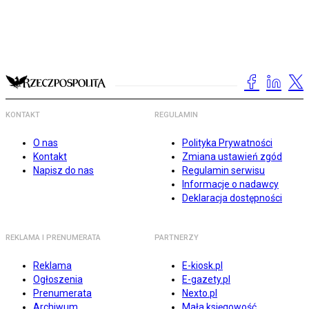
KONTAKT
REGULAMIN
O nas
Polityka Prywatności
Kontakt
Zmiana ustawień zgód
Napisz do nas
Regulamin serwisu
Informacje o nadawcy
Deklaracja dostępności
REKLAMA I PRENUMERATA
PARTNERZY
Reklama
E-kiosk.pl
Ogłoszenia
E-gazety.pl
Prenumerata
Nexto.pl
Archiwum
Mała księgowość