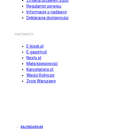
Zmiana ustawień zgód
Regulamin serwisu
Informacje o nadawcy
Deklaracja dostępności
PARTNERZY
E-kiosk.pl
E-gazety.pl
Nexto.pl
Mała księgowość
Kancelarierp.pl
Wieści Rolnicze
Życie Warszawy
KALENDARIUM