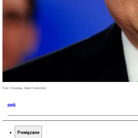
Foto: Fotorzepa, Jakub Czermiński
amk
Powiązane