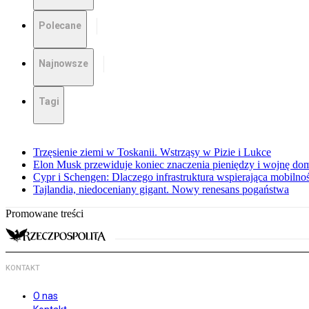
Polecane
Najnowsze
Tagi
Trzęsienie ziemi w Toskanii. Wstrząsy w Pizie i Lukce
Elon Musk przewiduje koniec znaczenia pieniędzy i wojnę do
Cypr i Schengen: Dlaczego infrastruktura wspierająca mobilno
Tajlandia, niedoceniany gigant. Nowy renesans pogaństwa
Promowane treści
KONTAKT
O nas