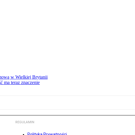
mową w Wielkiej Brytanii
ść ma teraz znaczenie
REGULAMIN
Polityka Prywatności