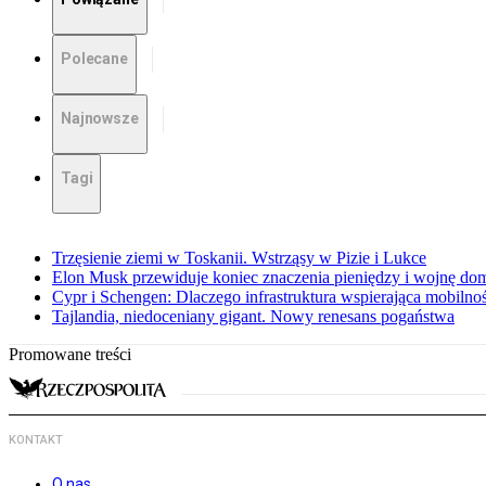
Polecane
Najnowsze
Tagi
Trzęsienie ziemi w Toskanii. Wstrząsy w Pizie i Lukce
Elon Musk przewiduje koniec znaczenia pieniędzy i wojnę do
Cypr i Schengen: Dlaczego infrastruktura wspierająca mobilno
Tajlandia, niedoceniany gigant. Nowy renesans pogaństwa
Promowane treści
KONTAKT
O nas