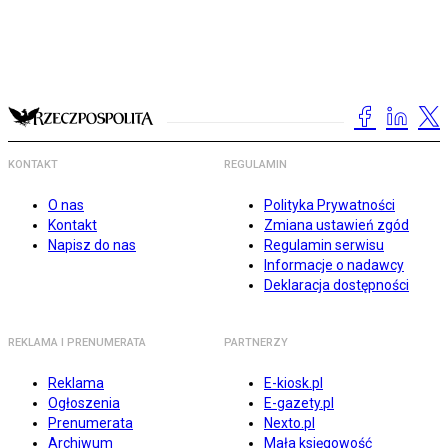
KONTAKT
REGULAMIN
O nas
Polityka Prywatności
Kontakt
Zmiana ustawień zgód
Napisz do nas
Regulamin serwisu
Informacje o nadawcy
Deklaracja dostępności
REKLAMA I PRENUMERATA
PARTNERZY
Reklama
E-kiosk.pl
Ogłoszenia
E-gazety.pl
Prenumerata
Nexto.pl
Archiwum
Mała księgowość