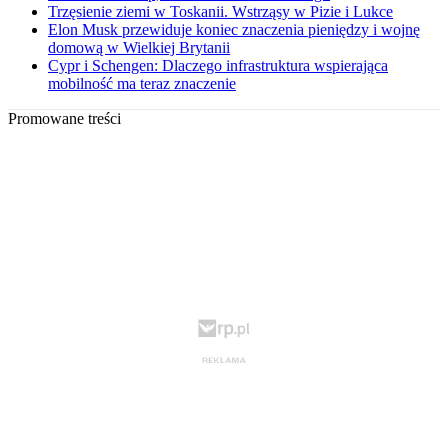
Trzęsienie ziemi w Toskanii. Wstrząsy w Pizie i Lukce
Elon Musk przewiduje koniec znaczenia pieniędzy i wojnę
domową w Wielkiej Brytanii
Cypr i Schengen: Dlaczego infrastruktura wspierająca
mobilność ma teraz znaczenie
Promowane treści