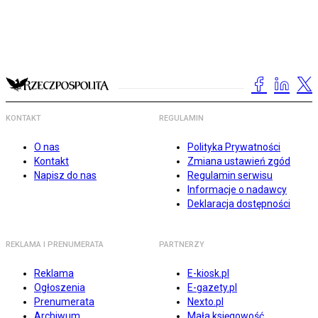
KONTAKT
REGULAMIN
O nas
Polityka Prywatności
Kontakt
Zmiana ustawień zgód
Napisz do nas
Regulamin serwisu
Informacje o nadawcy
Deklaracja dostępności
REKLAMA I PRENUMERATA
PARTNERZY
Reklama
E-kiosk.pl
Ogłoszenia
E-gazety.pl
Prenumerata
Nexto.pl
Archiwum
Mała księgowość