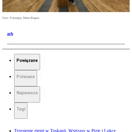
Foto: Fotorzepa, Marta Bogacz
arb
Powiązane
Polecane
Najnowsze
Tagi
Trzęsienie ziemi w Toskanii. Wstrząsy w Pizie i Lukce