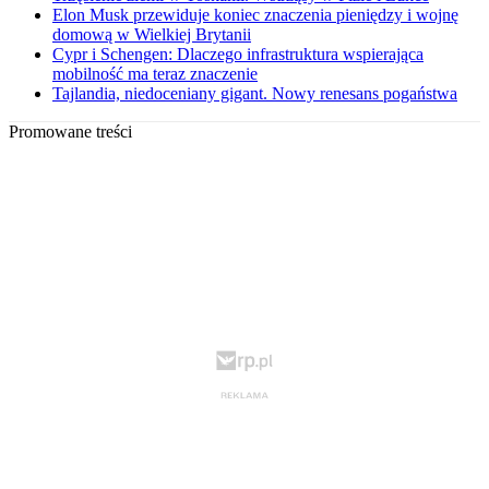
Elon Musk przewiduje koniec znaczenia pieniędzy i wojnę
domową w Wielkiej Brytanii
Cypr i Schengen: Dlaczego infrastruktura wspierająca
mobilność ma teraz znaczenie
Tajlandia, niedoceniany gigant. Nowy renesans pogaństwa
Promowane treści