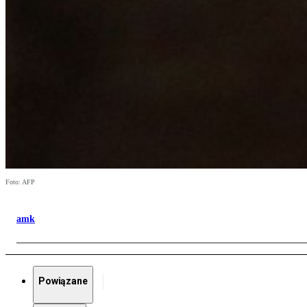
Foto: AFP
amk
Powiązane