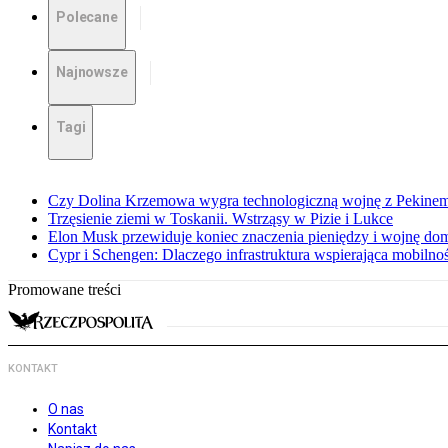
Polecane
Najnowsze
Tagi
Czy Dolina Krzemowa wygra technologiczną wojnę z Pekinem?
Trzęsienie ziemi w Toskanii. Wstrząsy w Pizie i Lukce
Elon Musk przewiduje koniec znaczenia pieniędzy i wojnę do
Cypr i Schengen: Dlaczego infrastruktura wspierająca mobilno
Promowane treści
KONTAKT
O nas
Kontakt