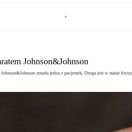
paratem Johnson&Johnson
ohnson&Johnson zmarła jedna z pacjentek. Druga jest w stanie kryt