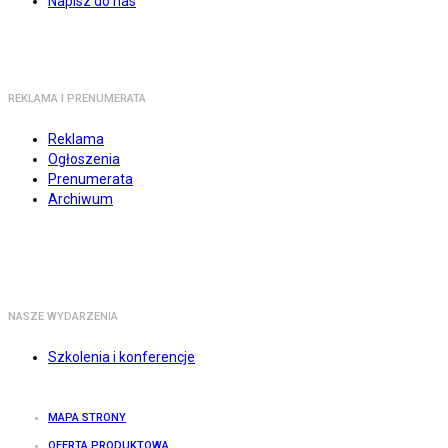
Napisz do nas
REKLAMA I PRENUMERATA
Reklama
Ogłoszenia
Prenumerata
Archiwum
NASZE WYDARZENIA
Szkolenia i konferencje
MAPA STRONY
OFERTA PRODUKTOWA