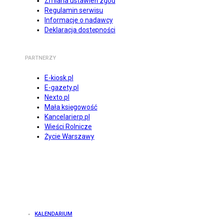
Zmiana ustawień zgód
Regulamin serwisu
Informacje o nadawcy
Deklaracja dostępności
PARTNERZY
E-kiosk.pl
E-gazety.pl
Nexto.pl
Mała księgowość
Kancelarierp.pl
Wieści Rolnicze
Życie Warszawy
KALENDARIUM