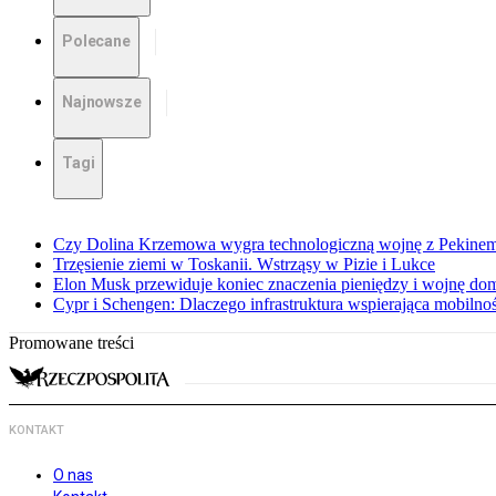
Polecane
Najnowsze
Tagi
Czy Dolina Krzemowa wygra technologiczną wojnę z Pekinem?
Trzęsienie ziemi w Toskanii. Wstrząsy w Pizie i Lukce
Elon Musk przewiduje koniec znaczenia pieniędzy i wojnę do
Cypr i Schengen: Dlaczego infrastruktura wspierająca mobilno
Promowane treści
KONTAKT
O nas