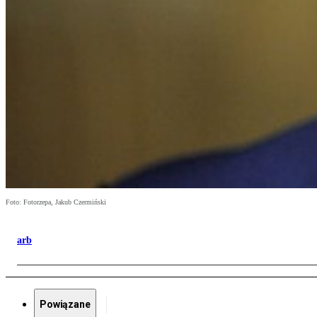
Foto: Fotorzepa, Jakub Czermiński
arb
Powiązane