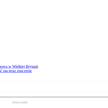
mową w Wielkiej Brytanii
ść ma teraz znaczenie
REGULAMIN