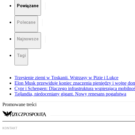
Powiązane
Polecane
Najnowsze
Tagi
Trzęsienie ziemi w Toskanii. Wstrząsy w Pizie i Lukce
Elon Musk przewiduje koniec znaczenia pieniędzy i wojnę do
Cypr i Schengen: Dlaczego infrastruktura wspierająca mobilno
Tajlandia, niedoceniany gigant. Nowy renesans pogaństwa
Promowane treści
KONTAKT