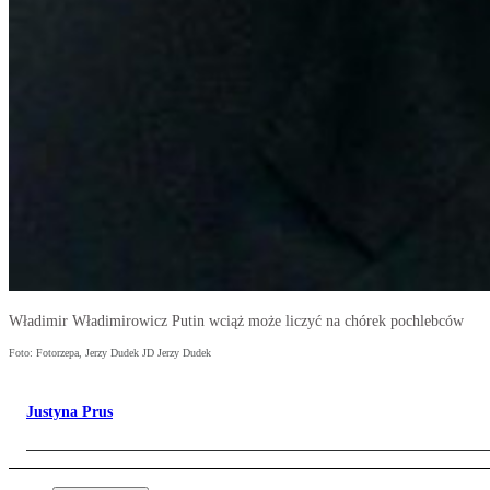
Władimir Władimirowicz Putin wciąż może liczyć na chórek pochlebców
Foto: Fotorzepa, Jerzy Dudek JD Jerzy Dudek
Justyna Prus